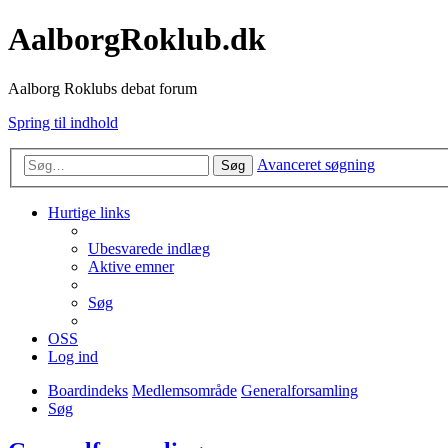
AalborgRoklub.dk
Aalborg Roklubs debat forum
Spring til indhold
Avanceret søgning
Søg
Hurtige links
Ubesvarede indlæg
Aktive emner
Søg
OSS
Log ind
Boardindeks
Medlemsområde
Generalforsamling
Søg