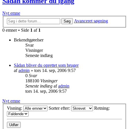
Sådan kommer du igang
Nyt emne
Avanceret søgning
Søg
0 emner • Side
1
af
1
Bekendtgørelser
Svar
Visninger
Seneste indlæg
Sådan bliver du oprettet som bruger
af
admin
»
tors 14. sep, 2006 9:57
0
Svar
188100
Visninger
Seneste indlæg
af
admin
tors 14. sep, 2006 9:57
Nyt emne
Visning:
Sorter efter:
Retning: