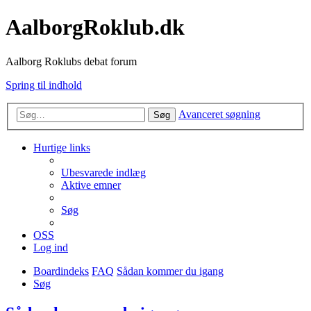
AalborgRoklub.dk
Aalborg Roklubs debat forum
Spring til indhold
Avanceret søgning
Søg
Hurtige links
Ubesvarede indlæg
Aktive emner
Søg
OSS
Log ind
Boardindeks
FAQ
Sådan kommer du igang
Søg