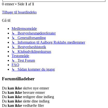
0 emner • Side
1
af
1
Tilbage til boardindeks
Gå til
Medlemsområde
↳ Bestyrelsesmødereferater
↳ Generalforsamling
↳ Information til Aalborg Roklubs medlemmer
↳ Bestyrelseshistorik
↳ Klubudviklingskursus
Testområde
↳ Test Forum
FAQ
↳ Sådan kommer du igang
Forumtilladelser
Du
kan ikke
skrive nye emner
Du
kan ikke
besvare emner
Du
kan ikke
redigere dine indlæg
Du
kan ikke
slette dine indlæg
Du
kan ikke
vedhæfte filer