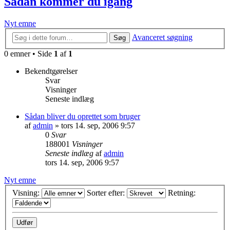
Sådan kommer du igang
Nyt emne
Avanceret søgning
Søg
0 emner • Side
1
af
1
Bekendtgørelser
Svar
Visninger
Seneste indlæg
Sådan bliver du oprettet som bruger
af
admin
»
tors 14. sep, 2006 9:57
0
Svar
188001
Visninger
Seneste indlæg
af
admin
tors 14. sep, 2006 9:57
Nyt emne
Visning:
Sorter efter:
Retning: