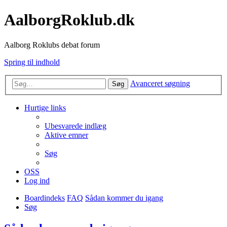
AalborgRoklub.dk
Aalborg Roklubs debat forum
Spring til indhold
Avanceret søgning
Søg
Hurtige links
Ubesvarede indlæg
Aktive emner
Søg
OSS
Log ind
Boardindeks
FAQ
Sådan kommer du igang
Søg