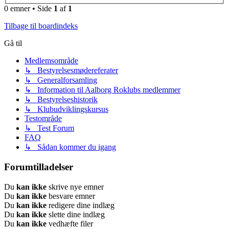
0 emner • Side
1
af
1
Tilbage til boardindeks
Gå til
Medlemsområde
↳ Bestyrelsesmødereferater
↳ Generalforsamling
↳ Information til Aalborg Roklubs medlemmer
↳ Bestyrelseshistorik
↳ Klubudviklingskursus
Testområde
↳ Test Forum
FAQ
↳ Sådan kommer du igang
Forumtilladelser
Du
kan ikke
skrive nye emner
Du
kan ikke
besvare emner
Du
kan ikke
redigere dine indlæg
Du
kan ikke
slette dine indlæg
Du
kan ikke
vedhæfte filer