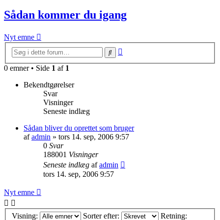
Sådan kommer du igang
Nyt emne
Avanceret
Søg
søgning
0 emner • Side
1
af
1
Bekendtgørelser
Svar
Visninger
Seneste indlæg
Sådan bliver du oprettet som bruger
af
admin
»
tors 14. sep, 2006 9:57
0
Svar
188001
Visninger
Seneste indlæg
af
admin
tors 14. sep, 2006 9:57
Nyt emne
Visning:
Sorter efter:
Retning: