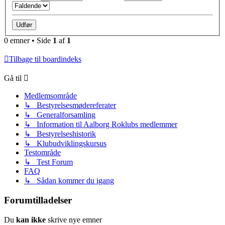
0 emner • Side
1
af
1
Tilbage til boardindeks
Gå til
Medlemsområde
↳ Bestyrelsesmødereferater
↳ Generalforsamling
↳ Information til Aalborg Roklubs medlemmer
↳ Bestyrelseshistorik
↳ Klubudviklingskursus
Testområde
↳ Test Forum
FAQ
↳ Sådan kommer du igang
Forumtilladelser
Du
kan ikke
skrive nye emner