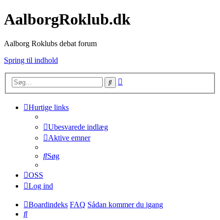
AalborgRoklub.dk
Aalborg Roklubs debat forum
Spring til indhold
Avanceret
Søg
søgning
Hurtige links
Ubesvarede indlæg
Aktive emner
Søg
OSS
Log ind
Boardindeks
FAQ
Sådan kommer du igang
Søg