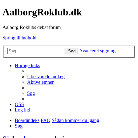
AalborgRoklub.dk
Aalborg Roklubs debat forum
Spring til indhold
Avanceret søgning
Søg
Hurtige links
Ubesvarede indlæg
Aktive emner
Søg
OSS
Log ind
Boardindeks
FAQ
Sådan kommer du igang
Søg