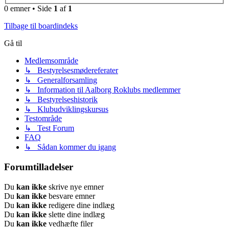
0 emner • Side
1
af
1
Tilbage til boardindeks
Gå til
Medlemsområde
↳ Bestyrelsesmødereferater
↳ Generalforsamling
↳ Information til Aalborg Roklubs medlemmer
↳ Bestyrelseshistorik
↳ Klubudviklingskursus
Testområde
↳ Test Forum
FAQ
↳ Sådan kommer du igang
Forumtilladelser
Du
kan ikke
skrive nye emner
Du
kan ikke
besvare emner
Du
kan ikke
redigere dine indlæg
Du
kan ikke
slette dine indlæg
Du
kan ikke
vedhæfte filer