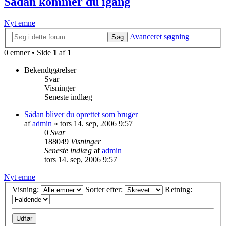
Sådan kommer du igang
Nyt emne
Avanceret søgning
Søg
0 emner • Side
1
af
1
Bekendtgørelser
Svar
Visninger
Seneste indlæg
Sådan bliver du oprettet som bruger
af
admin
»
tors 14. sep, 2006 9:57
0
Svar
188049
Visninger
Seneste indlæg
af
admin
tors 14. sep, 2006 9:57
Nyt emne
Visning:
Sorter efter:
Retning: