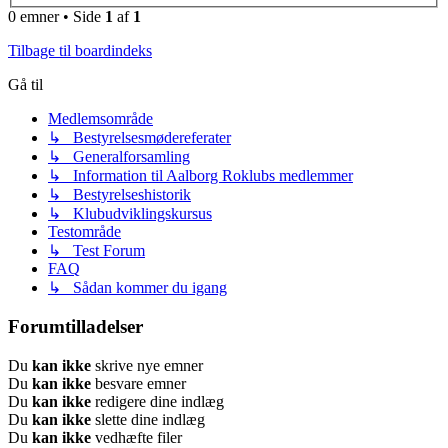
0 emner • Side
1
af
1
Tilbage til boardindeks
Gå til
Medlemsområde
↳ Bestyrelsesmødereferater
↳ Generalforsamling
↳ Information til Aalborg Roklubs medlemmer
↳ Bestyrelseshistorik
↳ Klubudviklingskursus
Testområde
↳ Test Forum
FAQ
↳ Sådan kommer du igang
Forumtilladelser
Du
kan ikke
skrive nye emner
Du
kan ikke
besvare emner
Du
kan ikke
redigere dine indlæg
Du
kan ikke
slette dine indlæg
Du
kan ikke
vedhæfte filer