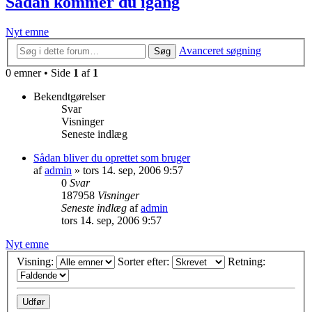
Sådan kommer du igang
Nyt emne
Avanceret søgning
Søg
0 emner • Side
1
af
1
Bekendtgørelser
Svar
Visninger
Seneste indlæg
Sådan bliver du oprettet som bruger
af
admin
»
tors 14. sep, 2006 9:57
0
Svar
187958
Visninger
Seneste indlæg
af
admin
tors 14. sep, 2006 9:57
Nyt emne
Visning:
Sorter efter:
Retning: