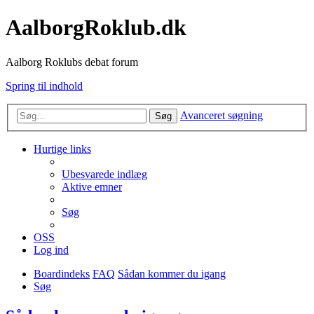
AalborgRoklub.dk
Aalborg Roklubs debat forum
Spring til indhold
Avanceret søgning
Søg
Hurtige links
Ubesvarede indlæg
Aktive emner
Søg
OSS
Log ind
Boardindeks
FAQ
Sådan kommer du igang
Søg