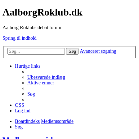
AalborgRoklub.dk
Aalborg Roklubs debat forum
Spring til indhold
Avanceret søgning
Søg
Hurtige links
Ubesvarede indlæg
Aktive emner
Søg
OSS
Log ind
Boardindeks
Medlemsområde
Søg