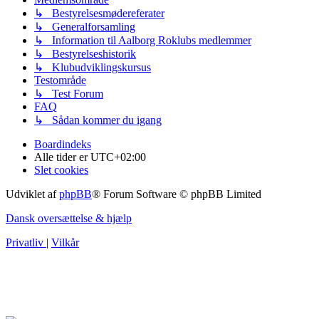
↳ Bestyrelsesmødereferater
↳ Generalforsamling
↳ Information til Aalborg Roklubs medlemmer
↳ Bestyrelseshistorik
↳ Klubudviklingskursus
Testområde
↳ Test Forum
FAQ
↳ Sådan kommer du igang
Boardindeks
Alle tider er
UTC+02:00
Slet cookies
Udviklet af
phpBB
® Forum Software © phpBB Limited
Dansk oversættelse & hjælp
Privatliv
|
Vilkår