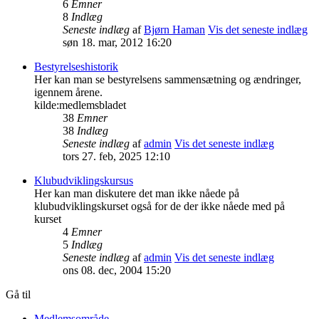
6
Emner
8
Indlæg
Seneste indlæg
af
Bjørn Haman
Vis det seneste indlæg
søn 18. mar, 2012 16:20
Bestyrelseshistorik
Her kan man se bestyrelsens sammensætning og ændringer,
igennem årene.
kilde:medlemsbladet
38
Emner
38
Indlæg
Seneste indlæg
af
admin
Vis det seneste indlæg
tors 27. feb, 2025 12:10
Klubudviklingskursus
Her kan man diskutere det man ikke nåede på
klubudviklingskurset også for de der ikke nåede med på
kurset
4
Emner
5
Indlæg
Seneste indlæg
af
admin
Vis det seneste indlæg
ons 08. dec, 2004 15:20
Gå til
Medlemsområde