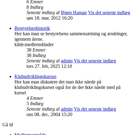
6
Emner
8
Indlæg
Seneste indlæg
af
Bjørn Haman
Vis det seneste indlæg
søn 18. mar, 2012 16:20
Bestyrelseshistorik
Her kan man se bestyrelsens sammensætning og ændringer,
igennem årene.
kilde:medlemsbladet
38
Emner
38
Indlæg
Seneste indlæg
af
admin
Vis det seneste indlæg
tors 27. feb, 2025 12:10
Klubudviklingskursus
Her kan man diskutere det man ikke nåede på
klubudviklingskurset også for de der ikke nåede med på
kurset
4
Emner
5
Indlæg
Seneste indlæg
af
admin
Vis det seneste indlæg
ons 08. dec, 2004 15:20
Gå til
Medlemsområde