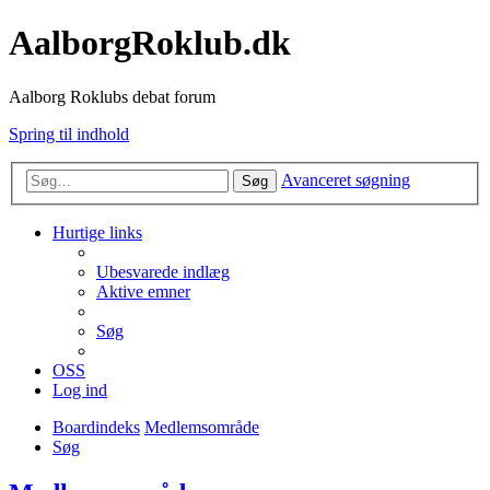
AalborgRoklub.dk
Aalborg Roklubs debat forum
Spring til indhold
Avanceret søgning
Søg
Hurtige links
Ubesvarede indlæg
Aktive emner
Søg
OSS
Log ind
Boardindeks
Medlemsområde
Søg