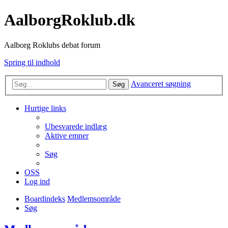
AalborgRoklub.dk
Aalborg Roklubs debat forum
Spring til indhold
Avanceret søgning
Søg
Hurtige links
Ubesvarede indlæg
Aktive emner
Søg
OSS
Log ind
Boardindeks
Medlemsområde
Søg