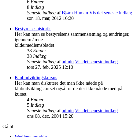
6
Emner
8
Indlæg
Seneste indlæg
af
Bjørn Haman
Vis det seneste indlæg
søn 18. mar, 2012 16:20
Bestyrelseshistorik
Her kan man se bestyrelsens sammensætning og ændringer,
igennem årene.
kilde:medlemsbladet
38
Emner
38
Indlæg
Seneste indlæg
af
admin
Vis det seneste indlæg
tors 27. feb, 2025 12:10
Klubudviklingskursus
Her kan man diskutere det man ikke nåede på
klubudviklingskurset også for de der ikke nåede med på
kurset
4
Emner
5
Indlæg
Seneste indlæg
af
admin
Vis det seneste indlæg
ons 08. dec, 2004 15:20
Gå til
Medlemsområde