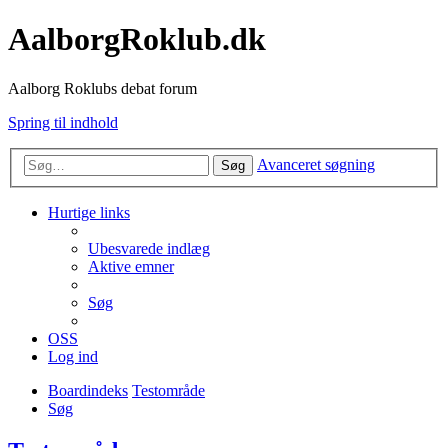
AalborgRoklub.dk
Aalborg Roklubs debat forum
Spring til indhold
Avanceret søgning
Søg
Hurtige links
Ubesvarede indlæg
Aktive emner
Søg
OSS
Log ind
Boardindeks
Testområde
Søg