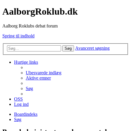
AalborgRoklub.dk
Aalborg Roklubs debat forum
Spring til indhold
Avanceret søgning
Søg
Hurtige links
Ubesvarede indlæg
Aktive emner
Søg
OSS
Log ind
Boardindeks
Søg