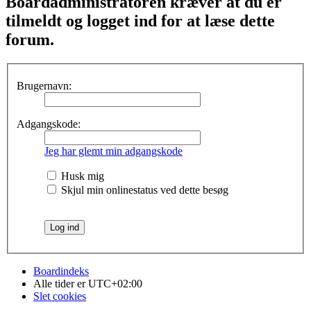
Boardadministratoren kræver at du er
tilmeldt og logget ind for at læse dette
forum.
Brugernavn:
Adgangskode:
Jeg har glemt min adgangskode
Husk mig
Skjul min onlinestatus ved dette besøg
Boardindeks
Alle tider er
UTC+02:00
Slet cookies