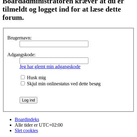
Boardadministratoren kræver at du er
tilmeldt og logget ind for at læse dette
forum.
Brugernavn:
Adgangskode:
Jeg har glemt min adgangskode
Husk mig
Skjul min onlinestatus ved dette besøg
Boardindeks
Alle tider er
UTC+02:00
Slet cookies