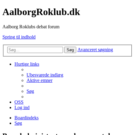
AalborgRoklub.dk
Aalborg Roklubs debat forum
Spring til indhold
Avanceret søgning
Søg
Hurtige links
Ubesvarede indlæg
Aktive emner
Søg
OSS
Log ind
Boardindeks
Søg