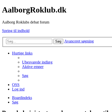
AalborgRoklub.dk
Aalborg Roklubs debat forum
Spring til indhold
Avanceret søgning
Søg
Hurtige links
Ubesvarede indlæg
Aktive emner
Søg
OSS
Log ind
Boardindeks
Søg