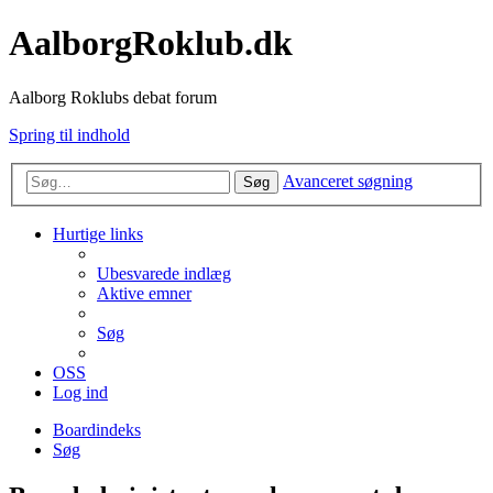
AalborgRoklub.dk
Aalborg Roklubs debat forum
Spring til indhold
Avanceret søgning
Søg
Hurtige links
Ubesvarede indlæg
Aktive emner
Søg
OSS
Log ind
Boardindeks
Søg