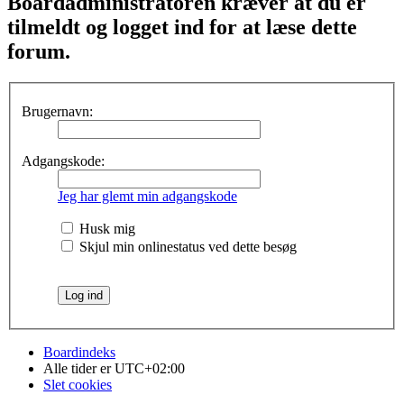
Boardadministratoren kræver at du er
tilmeldt og logget ind for at læse dette
forum.
Brugernavn:
Adgangskode:
Jeg har glemt min adgangskode
Husk mig
Skjul min onlinestatus ved dette besøg
Boardindeks
Alle tider er
UTC+02:00
Slet cookies