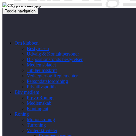
Toggle navigation
Om klubben
Bestyrelsen
Udvalg & Kontaktpersoner
Dispositionsfonds bestyrelser
Medlemsbladet
Jubilæumsskrift
Vedtægter og Reglementer
Persondataforordning
Privatlivspolitik
Bliv medlem
Prøv eRoning
Medlemskab
Kontingent
Roning
Motionsroning
Turroning
Vinteraktiviteter
Ergometer roning