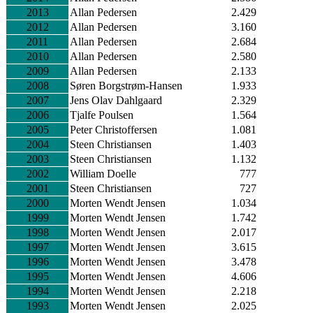
2013
Allan Pedersen
2.429
2012
Allan Pedersen
3.160
2011
Allan Pedersen
2.684
2010
Allan Pedersen
2.580
2009
Allan Pedersen
2.133
2008
Søren Borgstrøm-Hansen
1.933
2007
Jens Olav Dahlgaard
2.329
2006
Tjalfe Poulsen
1.564
2005
Peter Christoffersen
1.081
2004
Steen Christiansen
1.403
2003
Steen Christiansen
1.132
2002
William Doelle
777
2001
Steen Christiansen
727
2000
Morten Wendt Jensen
1.034
1999
Morten Wendt Jensen
1.742
1998
Morten Wendt Jensen
2.017
1997
Morten Wendt Jensen
3.615
1996
Morten Wendt Jensen
3.478
1995
Morten Wendt Jensen
4.606
1994
Morten Wendt Jensen
2.218
1993
Morten Wendt Jensen
2.025