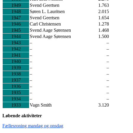
1949
Svend Geertsen
1.763
1948
Søren L. Lauritsen
2.015
1947
Svend Geertsen
1.654
1946
Carl Christensen
1.278
1945
Svend Aage Sørensen
1.468
1944
Svend Aage Sørensen
1.500
1943
–
–
1942
–
–
1941
–
–
1940
–
–
1939
–
–
1938
–
–
1937
–
–
1936
–
–
1935
–
–
1934
–
–
1933
Vagn Smith
3.120
Løbende aktiviteter
Fællesroning mandag og onsdag