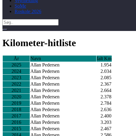
Vejrmelding
SoMe
Roskole 2026
Search
for:
Kilometer-hitliste
År
Navn
Ialt Km
2025
Allan Pedersen
1.954
2024
Allan Pedersen
2.034
2023
Allan Pedersen
2.085
2022
Allan Pedersen
2.367
2021
Allan Pedersen
2.664
2020
Allan Pedersen
2.378
2019
Allan Pedersen
2.784
2018
Allan Pedersen
2.636
2017
Allan Pedersen
2.400
2016
Allan Pedersen
3.203
2015
Allan Pedersen
2.467
2014
Allan Pedersen
2.586