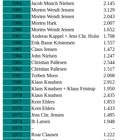
1992
Jacob Munch Nielsen
2.145
1991
Morten Wendt Jensen
3.129
1990
Morten Wendt Jensen
2.043
1989
Morten Hæk
2.007
1988
Morten Wendt Jensen
1.652
1987
Andreas Kappel + Jens Chr. Holst
1.708
1986
Erik Basse Kristensen
1.557
1985
Claus Jensen
1.472
1984
John Nielsen
1.247
1983
Christian Pallesen
2.544
1982
Christian Pallesen
1.517
1981
Torben Moos
2.008
1980
Klaus Knudsen
2.912
1979
Klaus Knudsen + Klaus Fristrup
1.950
1978
Klaus Knudsen
2.435
1977
Kem Ehlers
1.853
1976
Kem Ehlers
1.433
1975
Jens Chr. Jensen
1.495
1974
Ib Larsen
1.948
1973
–
–
1972
Roar Clausen
1.222