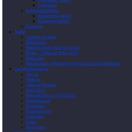
Svømning
Kilometerstatistik
Kilometeroversigt
Kilometer-hitliste
Kalender
Andet
Aalborg Regatta
Billedarkiv
Mødereferater (kræver login)
Rotøj – Tøjhuset Nibe 2023
Bådtrailer
Handleplan i forbindelse med uheld med bådtrailer
Universitetsroning
Om os
Historie
Aalborg Regatta
Plan 2024
Rekruttering og Udvikling
Internationalt
Resultater
Klubrekorder
Kalender
Links
Roerstatus