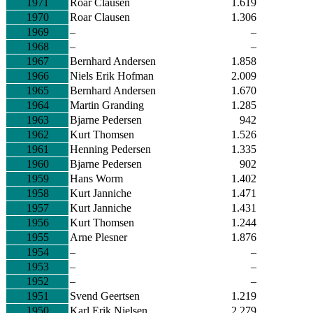
1971
Roar Clausen
1.619
1970
Roar Clausen
1.306
1969
–
–
1968
–
–
1967
Bernhard Andersen
1.858
1966
Niels Erik Hofman
2.009
1965
Bernhard Andersen
1.670
1964
Martin Granding
1.285
1963
Bjarne Pedersen
942
1962
Kurt Thomsen
1.526
1961
Henning Pedersen
1.335
1960
Bjarne Pedersen
902
1959
Hans Worm
1.402
1958
Kurt Janniche
1.471
1957
Kurt Janniche
1.431
1956
Kurt Thomsen
1.244
1955
Arne Plesner
1.876
1954
–
–
1953
–
–
1952
–
–
1951
Svend Geertsen
1.219
1950
Karl Erik Nielsen
2.279