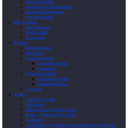
Jubilæumsskrift
Vedtægter og Reglementer
Persondataforordning
Privatlivspolitik
Bliv medlem
Prøv eRoning
Medlemskab
Kontingent
Roning
Motionsroning
Turroning
Vinteraktiviteter
Ergometer roning
Svømning
Kilometerstatistik
Kilometeroversigt
Kilometer-hitliste
Kalender
Andet
Aalborg Regatta
Billedarkiv
Mødereferater (kræver login)
Rotøj – Tøjhuset Nibe 2023
Bådtrailer
Handleplan i forbindelse med uheld med bådtrailer