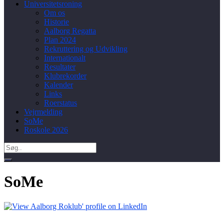
Universitetsroning
Om os
Historie
Aalborg Regatta
Plan 2024
Rekruttering og Udvikling
Internationalt
Resultater
Klubrekorder
Kalender
Links
Roerstatus
Vejrmelding
SoMe
Roskole 2026
Search
for:
SoMe