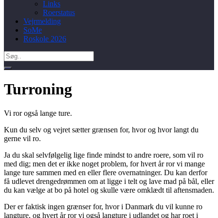
Links
Roerstatus
Vejrmelding
SoMe
Roskole 2026
Search
for:
Turroning
Vi ror også lange ture.
Kun du selv og vejret sætter grænsen for, hvor og hvor langt du
gerne vil ro.
Ja du skal selvfølgelig lige finde mindst to andre roere, som vil ro
med dig; men det er ikke noget problem, for hvert år ror vi mange
lange ture sammen med en eller flere overnatninger. Du kan derfor
få udlevet drengedrømmen om at ligge i telt og lave mad på bål, eller
du kan vælge at bo på hotel og skulle være omklædt til aftensmaden.
Der er faktisk ingen grænser for, hvor i Danmark du vil kunne ro
langture, og hvert år ror vi også langture i udlandet og har roet i