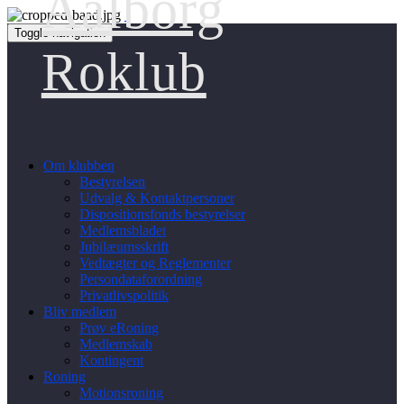
Aalborg
Toggle navigation
Roklub
Om klubben
Bestyrelsen
Udvalg & Kontaktpersoner
Dispositionsfonds bestyrelser
Medlemsbladet
Jubilæumsskrift
Vedtægter og Reglementer
Persondataforordning
Privatlivspolitik
Bliv medlem
Prøv eRoning
Medlemskab
Kontingent
Roning
Motionsroning