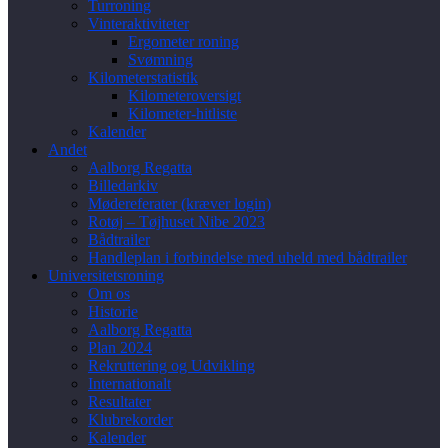
Turroning
Vinteraktiviteter
Ergometer roning
Svømning
Kilometerstatistik
Kilometeroversigt
Kilometer-hitliste
Kalender
Andet
Aalborg Regatta
Billedarkiv
Mødereferater (kræver login)
Rotøj – Tøjhuset Nibe 2023
Bådtrailer
Handleplan i forbindelse med uheld med bådtrailer
Universitetsroning
Om os
Historie
Aalborg Regatta
Plan 2024
Rekruttering og Udvikling
Internationalt
Resultater
Klubrekorder
Kalender